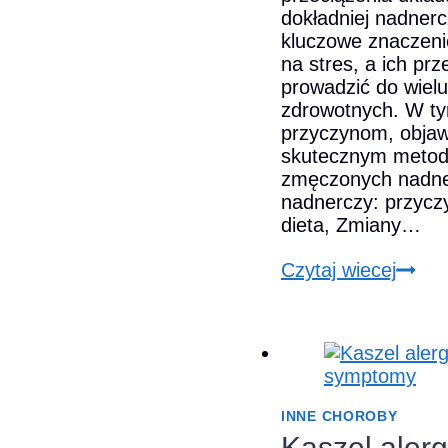
dokładniej nadner
kluczowe znaczenie
na stres, a ich pr
prowadzić do wiel
zdrowotnych. W ty
przyczynom, objaw
skutecznym metod
zmęczonych nadne
nadnerczy: przycz
dieta, Zmiany…
Zmęc
Czytaj wiecej
nadne
przyc
objaw
i
skute
meto
INNE CHOROBY
lecze
Kaszel aler