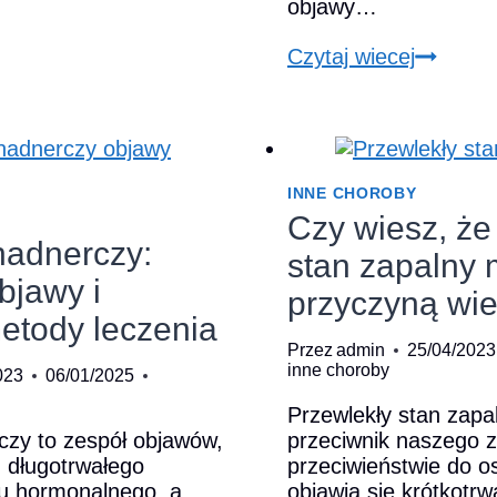
objawy…
ywna
eracja
Objawy
Czytaj wiecej
rczy
uszkodz
nerwu
alny
błędneg
b.
–
diagnoz
INNE CHOROBY
i
Czy wiesz, że
leczenie
nadnerczy:
stan zapalny
bjawy i
przyczyną wie
etody leczenia
Przez
admin
25/04/2023
inne choroby
023
06/01/2025
Przewlekły stan zapa
zy to zespół objawów,
przeciwnik naszego 
m długotrwałego
przeciwieństwie do os
du hormonalnego, a
objawia się krótkotrw