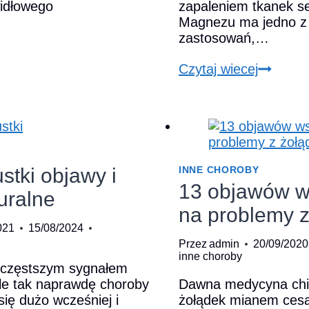
idłowego
zapaleniem tkanek se
Magnezu ma jedno z
zastosowań,…
ego
steron
Zapalen
Czytaj wiecej
mięśnia
zyzn
sercowe
.
stki objawy i
INNE CHOROBY
13 objawów w
uralne
na problemy 
021
15/08/2024
Przez
admin
20/09/2020
inne choroby
najczęstszym sygnałem
Ale tak naprawdę choroby
Dawna medycyna chiń
się dużo wcześniej i
żołądek mianem cesa