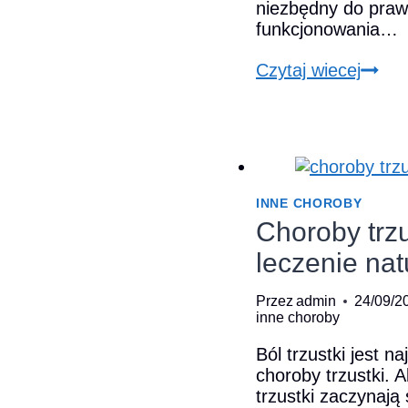
niezbędny do praw
funkcjonowania…
Dlacz
Czytaj wiecej
proge
u
mężc
jest
też
ważny
INNE CHOROBY
Choroby trzu
leczenie nat
Przez
admin
24/09/2
inne choroby
Ból trzustki jest 
choroby trzustki. 
trzustki zaczynają 