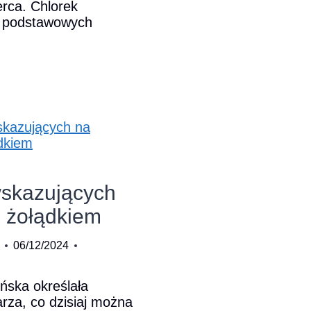
rca. Chlorek
 podstawowych
ie
go
skazujących
z żołądkiem
06/12/2024
ska określała
rza, co dzisiaj można