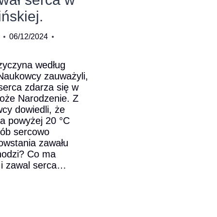
ńskiej.
06/12/2024
rzyczyna według
 Naukowcy zauważyli,
serca zdarza się w
Boże Narodzenie. Z
cy dowiedli, że
za powyżej 20 °C
rób sercowo
owstania zawału
hodzi? Co ma
 i zawal serca…