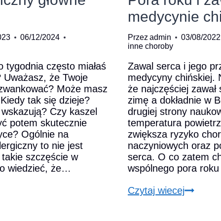
chorób?
medycynie chi
023
06/12/2024
Przez
admin
03/08/2022
inne choroby
o tygodnia często miałaś
Zawal serca i jego p
? Uważasz, że Twoje
medycyny chińskiej.
szwankować? Może masz
że najczęściej zawał 
Kiedy tak się dzieje?
zimę a dokładnie w 
o wskazują? Czy kaszel
drugiej strony naukow
yć potem skutecznie
temperatura powietr
yce? Ogólnie na
zwiększa ryzyko cho
ergiczny to nie jest
naczyniowych oraz p
 takie szczęście w
serca. O co zatem c
to wiedzieć, że…
wspólnego pora roku
l
Pora
Czytaj wiecej
iczny
roku
e
i