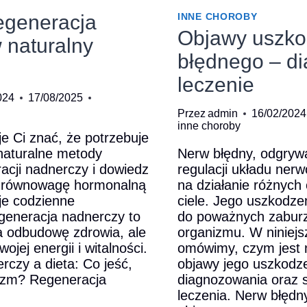
egeneracja
INNE CHOROBY
Objawy uszko
 naturalny
błędnego – di
leczenie
024
17/08/2025
Przez
admin
16/02/2024
inne choroby
je Ci znać, że potrzebuje
naturalne metody
Nerw błędny, odgryw
acji nadnerczy i dowiedz
regulacji układu ner
ić równowagę hormonalną
na działanie różnyc
je codzienne
ciele. Jego uszkodz
eneracja nadnerczy to
do poważnych zaburz
a odbudowę zdrowia, ale
organizmu. W niniejs
jej energii i witalności.
omówimy, czym jest n
czy a dieta: Co jeść,
objawy jego uszkodz
izm? Regeneracja
diagnozowania oraz 
leczenia. Nerw błędny: