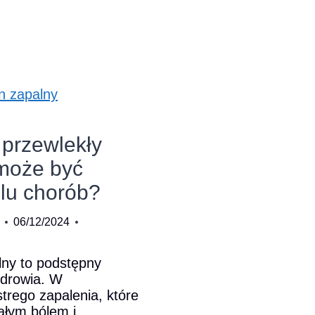
enia
o
a
 przewlekły
 może być
lu chorób?
06/12/2024
lny to podstępny
zdrowia. W
trego zapalenia, które
ałym bólem i