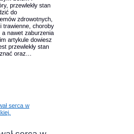
ry, przewlekły stan
zić do
lemów zdrowotnych,
ci trawienne, choroby
 a nawet zaburzenia
im artykule dowiesz
est przewlekły stan
poznać oraz…
ły
ną
awał serca w