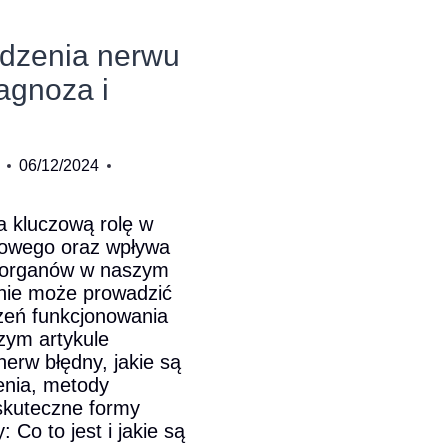
dzenia nerwu
agnoza i
06/12/2024
a kluczową rolę w
wowego oraz wpływa
h organów w naszym
enie może prowadzić
eń funkcjonowania
zym artykule
erw błędny, jakie są
enia, metody
skuteczne formy
 Co to jest i jakie są