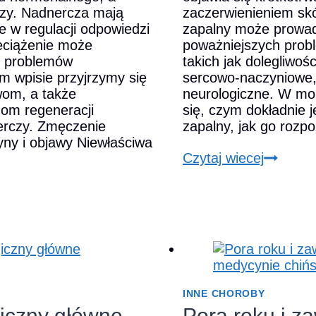
czy. Nadnercza mają
zaczerwienieniem skó
 w regulacji odpowiedzi
zapalny może prowad
zeciążenie może
poważniejszych prob
u problemów
takich jak dolegliwoś
m wpisie przyjrzymy się
sercowo-naczyniowe,
om, a także
neurologiczne. W mo
om regeneracji
się, czym dokładnie j
rczy. Zmęczenie
zapalny, jak go roz
yny i objawy Niewłaściwa
Czy
Czytaj wiecej
wiesz,
zenie
że
rczy:
przewlek
zyny,
stan
y
zapalny
może
czne
być
dy
przyczy
INNE CHOROBY
nia
wielu
giczny główne
Pora roku i z