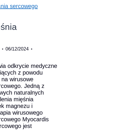
ie
śnia
.
06/12/2024
wia odkrycie medyczne
rpiących z powodu
 na wirusowe
ercowego. Jedną z
wych naturalnych
lenia mięśnia
ek magnezu i
rapia wirusowego
ercowego Myocardis
rcowego jest