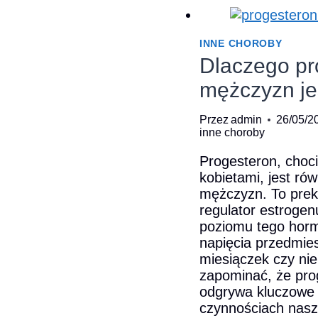
symp
INNE CHOROBY
Dlaczego pr
mężczyzn je
Przez
admin
26/05/2
inne choroby
Progesteron, choci
kobietami, jest ró
mężczyzn. To preku
regulator estrogen
poziomu tego hor
napięcia przedmie
miesiączek czy nie
zapominać, że pr
odgrywa kluczowe 
czynnościach nasze