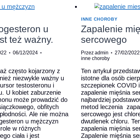
tomy
zawał
serca
w
INNE CHOROBY
medycyn
ogesteron u
Zapalenie mię
chińskiej
st też ważny.
sercowego
022
06/12/2024
Przez
admin
27/02/2022
inne choroby
aż często kojarzony z
Ten artykuł przedsta
wnież niezwykle ważny u
istotne dla osób cie
rsor testosteronu i
szczepionek COVID i
u. U kobiet zaburzenie
zapalenie mięśnia s
monu może prowadzić do
najbardziej podstawo
siączkowego, obfitych
metod leczenia zapa
płodności. Ale nie można
sercowego jest chlor
ogesteron u mężczyzn
dwutlenek chloru. Te
role w różnych
zapalenia mięśnia s
go ciała i jest
Zapalenie mięśnia se