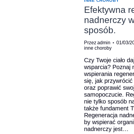
INNE CHOROBY
Efektywna r
nadnerczy w
sposób.
Przez
admin
01/03/2
inne choroby
Czy Twoje ciało da
wsparcia? Poznaj 
wspierania regener
się, jak przywróc
oraz poprawić swo
samopoczucie. Reg
nie tylko sposób n
także fundament Two
Regeneracja nadner
by wspierać organ
nadnerczy jest…