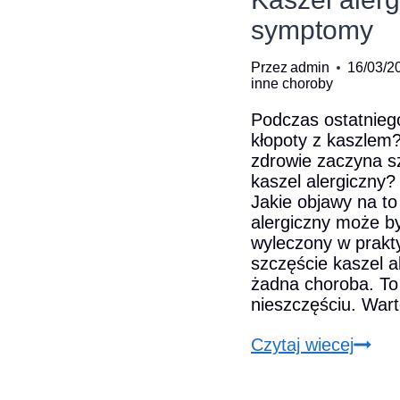
symptomy
Przez
admin
16/03/2
inne choroby
Podczas ostatnieg
kłopoty z kaszlem
zdrowie zaczyna 
kaszel alergiczny? 
Jakie objawy na t
alergiczny może b
wyleczony w prakt
szczęście kaszel al
żadna choroba. To
nieszczęściu. War
Kasze
Czytaj wiecej
alerg
główn