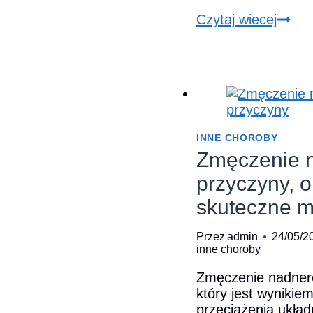
Efekt
Czytaj wiecej
regen
nadne
w
natur
sposó
INNE CHOROBY
Zmęczenie 
przyczyny, o
skuteczne m
Przez
admin
24/05/2
inne choroby
Zmęczenie nadnerc
który jest wynikie
przeciążenia ukła